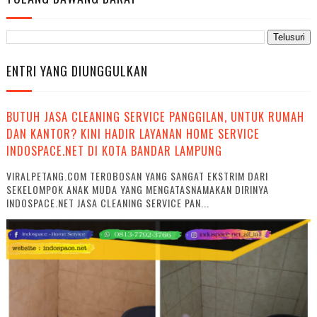
ENTRI YANG DIUNGGULKAN
BUTUH JASA CLEANING SERVICE PANGGILAN, UNTUK RUMAH
DAN KANTOR? KINI HADIR LAYANAN HOME SERVICE
INDOSPACE.NET DI KOTA BANDAR LAMPUNG
VIRALPETANG.COM TEROBOSAN YANG SANGAT EKSTRIM DARI
SEKELOMPOK ANAK MUDA YANG MENGATASNAMAKAN DIRINYA
INDOSPACE.NET JASA CLEANING SERVICE PAN...