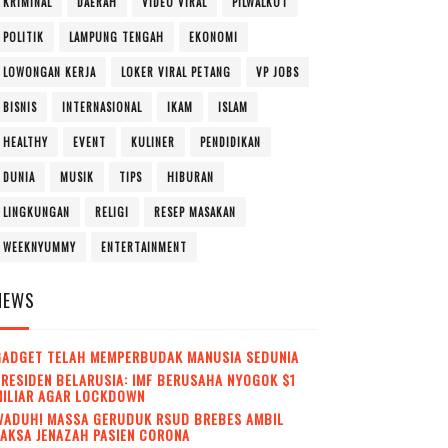
KRIMINAL
DAERAH
VIDEO VIRAL
PILWALKOT
POLITIK
LAMPUNG TENGAH
EKONOMI
LOWONGAN KERJA
LOKER VIRAL PETANG
VP JOBS
BISNIS
INTERNASIONAL
IKAM
ISLAM
HEALTHY
EVENT
KULINER
PENDIDIKAN
DUNIA
MUSIK
TIPS
HIBURAN
LINGKUNGAN
RELIGI
RESEP MASAKAN
WEEKNYUMMY
ENTERTAINMENT
NEWS
GADGET TELAH MEMPERBUDAK MANUSIA SEDUNIA
RESIDEN BELARUSIA: IMF BERUSAHA NYOGOK $1
MILIAR AGAR LOCKDOWN
WADUH! MASSA GERUDUK RSUD BREBES AMBIL
AKSA JENAZAH PASIEN CORONA