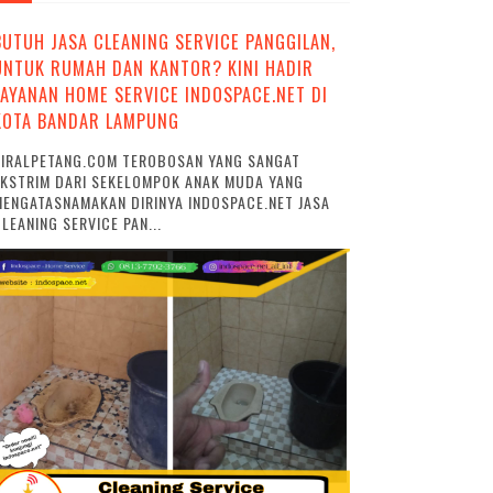
BUTUH JASA CLEANING SERVICE PANGGILAN,
UNTUK RUMAH DAN KANTOR? KINI HADIR
LAYANAN HOME SERVICE INDOSPACE.NET DI
KOTA BANDAR LAMPUNG
VIRALPETANG.COM TEROBOSAN YANG SANGAT
EKSTRIM DARI SEKELOMPOK ANAK MUDA YANG
ENGATASNAMAKAN DIRINYA INDOSPACE.NET JASA
LEANING SERVICE PAN...