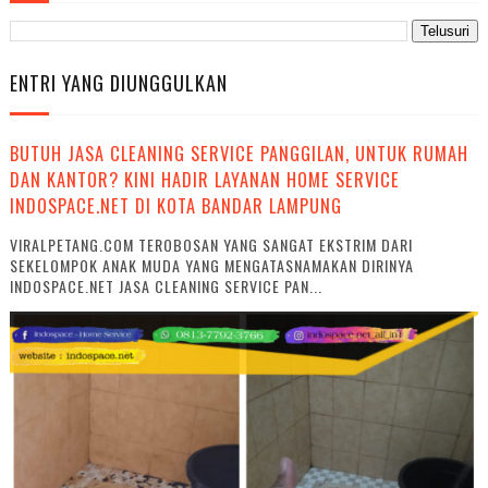
ENTRI YANG DIUNGGULKAN
BUTUH JASA CLEANING SERVICE PANGGILAN, UNTUK RUMAH
DAN KANTOR? KINI HADIR LAYANAN HOME SERVICE
INDOSPACE.NET DI KOTA BANDAR LAMPUNG
VIRALPETANG.COM TEROBOSAN YANG SANGAT EKSTRIM DARI
SEKELOMPOK ANAK MUDA YANG MENGATASNAMAKAN DIRINYA
INDOSPACE.NET JASA CLEANING SERVICE PAN...