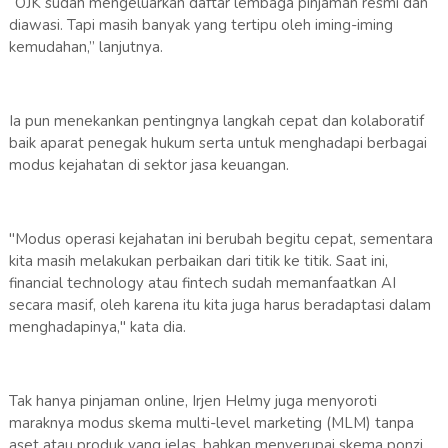
“OJK sudah mengeluarkan daftar lembaga pinjaman resmi dan
diawasi. Tapi masih banyak yang tertipu oleh iming-iming
kemudahan,” lanjutnya.
Ia pun menekankan pentingnya langkah cepat dan kolaboratif
baik aparat penegak hukum serta untuk menghadapi berbagai
modus kejahatan di sektor jasa keuangan.
"Modus operasi kejahatan ini berubah begitu cepat, sementara
kita masih melakukan perbaikan dari titik ke titik. Saat ini,
financial technology atau fintech sudah memanfaatkan AI
secara masif, oleh karena itu kita juga harus beradaptasi dalam
menghadapinya," kata dia.
Tak hanya pinjaman online, Irjen Helmy juga menyoroti
maraknya modus skema multi-level marketing (MLM) tanpa
aset atau produk yang jelas, bahkan menyerupai skema ponzi.