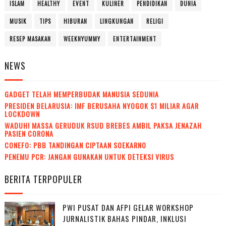
ISLAM
HEALTHY
EVENT
KULINER
PENDIDIKAN
DUNIA
MUSIK
TIPS
HIBURAN
LINGKUNGAN
RELIGI
RESEP MASAKAN
WEEKNYUMMY
ENTERTAINMENT
NEWS
GADGET TELAH MEMPERBUDAK MANUSIA SEDUNIA
PRESIDEN BELARUSIA: IMF BERUSAHA NYOGOK $1 MILIAR AGAR
LOCKDOWN
WADUH! MASSA GERUDUK RSUD BREBES AMBIL PAKSA JENAZAH
PASIEN CORONA
CONEFO: PBB TANDINGAN CIPTAAN SOEKARNO
PENEMU PCR: JANGAN GUNAKAN UNTUK DETEKSI VIRUS
BERITA TERPOPULER
PWI PUSAT DAN AFPI GELAR WORKSHOP
JURNALISTIK BAHAS PINDAR, INKLUSI