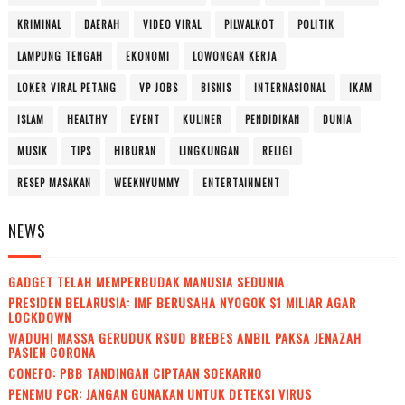
KRIMINAL
DAERAH
VIDEO VIRAL
PILWALKOT
POLITIK
LAMPUNG TENGAH
EKONOMI
LOWONGAN KERJA
LOKER VIRAL PETANG
VP JOBS
BISNIS
INTERNASIONAL
IKAM
ISLAM
HEALTHY
EVENT
KULINER
PENDIDIKAN
DUNIA
MUSIK
TIPS
HIBURAN
LINGKUNGAN
RELIGI
RESEP MASAKAN
WEEKNYUMMY
ENTERTAINMENT
NEWS
GADGET TELAH MEMPERBUDAK MANUSIA SEDUNIA
PRESIDEN BELARUSIA: IMF BERUSAHA NYOGOK $1 MILIAR AGAR
LOCKDOWN
WADUH! MASSA GERUDUK RSUD BREBES AMBIL PAKSA JENAZAH
PASIEN CORONA
CONEFO: PBB TANDINGAN CIPTAAN SOEKARNO
PENEMU PCR: JANGAN GUNAKAN UNTUK DETEKSI VIRUS