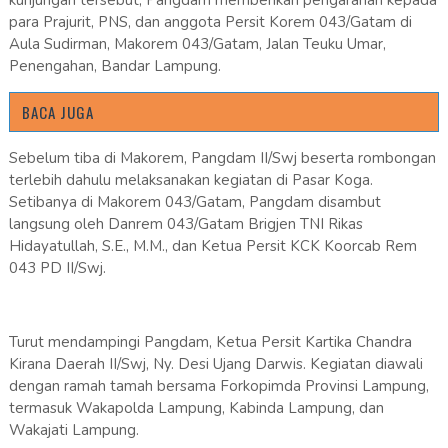
kunjungan tersebut, Pangdam memberikan pengarahan kepada
para Prajurit, PNS, dan anggota Persit Korem 043/Gatam di
Aula Sudirman, Makorem 043/Gatam, Jalan Teuku Umar,
Penengahan, Bandar Lampung.
BACA JUGA
Sebelum tiba di Makorem, Pangdam II/Swj beserta rombongan
terlebih dahulu melaksanakan kegiatan di Pasar Koga.
Setibanya di Makorem 043/Gatam, Pangdam disambut
langsung oleh Danrem 043/Gatam Brigjen TNI Rikas
Hidayatullah, S.E., M.M., dan Ketua Persit KCK Koorcab Rem
043 PD II/Swj.
Turut mendampingi Pangdam, Ketua Persit Kartika Chandra
Kirana Daerah II/Swj, Ny. Desi Ujang Darwis. Kegiatan diawali
dengan ramah tamah bersama Forkopimda Provinsi Lampung,
termasuk Wakapolda Lampung, Kabinda Lampung, dan
Wakajati Lampung.