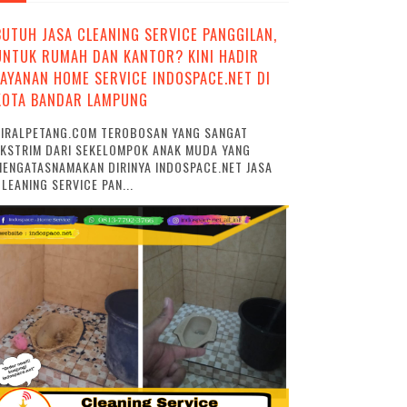
BUTUH JASA CLEANING SERVICE PANGGILAN,
UNTUK RUMAH DAN KANTOR? KINI HADIR
LAYANAN HOME SERVICE INDOSPACE.NET DI
KOTA BANDAR LAMPUNG
VIRALPETANG.COM TEROBOSAN YANG SANGAT
EKSTRIM DARI SEKELOMPOK ANAK MUDA YANG
ENGATASNAMAKAN DIRINYA INDOSPACE.NET JASA
LEANING SERVICE PAN...