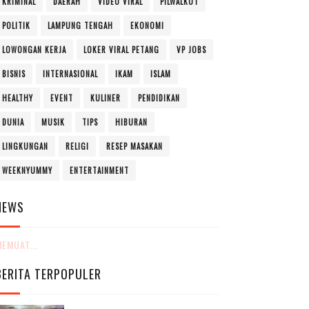
KRIMINAL
DAERAH
VIDEO VIRAL
PILWALKOT
POLITIK
LAMPUNG TENGAH
EKONOMI
LOWONGAN KERJA
LOKER VIRAL PETANG
VP JOBS
BISNIS
INTERNASIONAL
IKAM
ISLAM
HEALTHY
EVENT
KULINER
PENDIDIKAN
DUNIA
MUSIK
TIPS
HIBURAN
LINGKUNGAN
RELIGI
RESEP MASAKAN
WEEKNYUMMY
ENTERTAINMENT
NEWS
EMUAT...
BERITA TERPOPULER