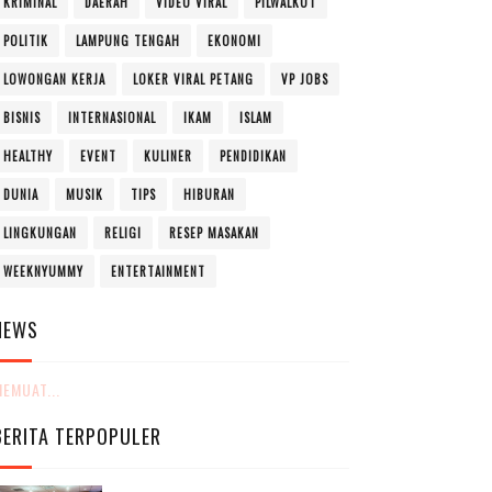
KRIMINAL
DAERAH
VIDEO VIRAL
PILWALKOT
POLITIK
LAMPUNG TENGAH
EKONOMI
LOWONGAN KERJA
LOKER VIRAL PETANG
VP JOBS
BISNIS
INTERNASIONAL
IKAM
ISLAM
HEALTHY
EVENT
KULINER
PENDIDIKAN
DUNIA
MUSIK
TIPS
HIBURAN
LINGKUNGAN
RELIGI
RESEP MASAKAN
WEEKNYUMMY
ENTERTAINMENT
NEWS
EMUAT...
BERITA TERPOPULER