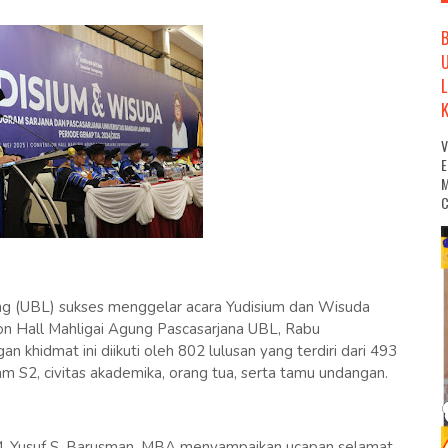
M
C
g (UBL) sukses menggelar acara Yudisium dan Wisuda
on Hall Mahligai Agung Pascasarjana UBL, Rabu
 khidmat ini diikuti oleh 802 lulusan yang terdiri dari 493
 S2, civitas akademika, orang tua, serta tamu undangan.
 M. Yusuf S. Barusman, MBA menyampaikan ucapan selamat