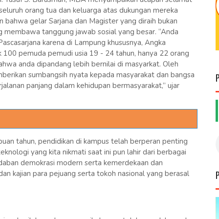
seluruh orang tua dan keluarga atas dukungan mereka
 bahwa gelar Sarjana dan Magister yang diraih bukan
ang membawa tanggung jawab sosial yang besar. “Anda
 Pascasarjana karena di Lampung khususnya, Angka
uk 100 pemuda pemudi usia 19 - 24 tahun, hanya 22 orang
ahwa anda dipandang lebih bernilai di masyarkat. Oleh
mberikan sumbangsih nyata kepada masyarakat dan bangsa
erjalanan panjang dalam kehidupan bermasyarakat,” ujar
uan tahun, pendidikan di kampus telah berperan penting
ologi yang kita nikmati saat ini pun lahir dari berbagai
radaban demokrasi modern serta kemerdekaan dan
 dan kajian para pejuang serta tokoh nasional yang berasal