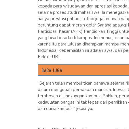
kepada para wisudawan dan apresiasi kepada 
selama proses studi mahasiswa. Ia menegaskan
hanya prestasi pribadi, tetapi juga amanah y
beruntung dapat meraih gelar Sarjana apalagi
Partisipasi Kasar (APK) Pendidikan Tinggi unt
yang bisa berada di kampus. Ini menunjukkan b
karena itu para lulusan diharapkan mampu me
Indonesia. Keberhasilan ini adalah awal dari p
Rektor UBL.
BACA JUGA
"Sejarah telah membuktikan bahawa selama rib
dalam mengubah peradaban manusia. Inovasi tekn
terobosan di lingkungan kampus. Bahkan, pe
kedaulatan bangsa ini tak lepas dari pemikiran
dari dunia kampus," jelasnya.