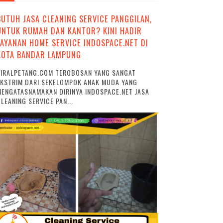
BUTUH JASA CLEANING SERVICE PANGGILAN,
UNTUK RUMAH DAN KANTOR? KINI HADIR
LAYANAN HOME SERVICE INDOSPACE.NET DI
KOTA BANDAR LAMPUNG
VIRALPETANG.COM TEROBOSAN YANG SANGAT
EKSTRIM DARI SEKELOMPOK ANAK MUDA YANG
ENGATASNAMAKAN DIRINYA INDOSPACE.NET JASA
LEANING SERVICE PAN...