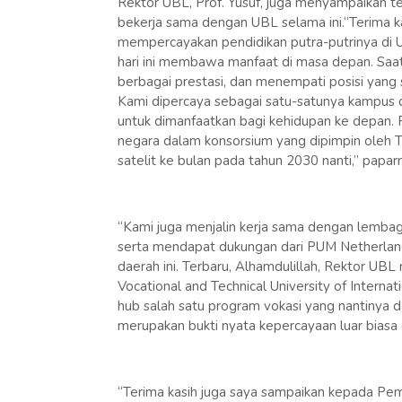
Rektor UBL, Prof. Yusuf, juga menyampaikan 
bekerja sama dengan UBL selama ini.“Terima k
mempercayakan pendidikan putra-putrinya di UB
hari ini membawa manfaat di masa depan. Saa
berbagai prestasi, dan menempati posisi yang s
Kami dipercaya sebagai satu-satunya kampus di
untuk dimanfaatkan bagi kehidupan ke depan. Pr
negara dalam konsorsium yang dipimpin oleh T
satelit ke bulan pada tahun 2030 nanti,” papar
“Kami juga menjalin kerja sama dengan lemba
serta mendapat dukungan dari PUM Netherlan
daerah ini. Terbaru, Alhamdulillah, Rektor U
Vocational and Technical University of Internat
hub salah satu program vokasi yang nantinya dap
merupakan bukti nyata kepercayaan luar biasa 
“Terima kasih juga saya sampaikan kepada Peme