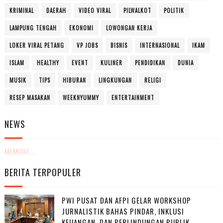
KRIMINAL
DAERAH
VIDEO VIRAL
PILWALKOT
POLITIK
LAMPUNG TENGAH
EKONOMI
LOWONGAN KERJA
LOKER VIRAL PETANG
VP JOBS
BISNIS
INTERNASIONAL
IKAM
ISLAM
HEALTHY
EVENT
KULINER
PENDIDIKAN
DUNIA
MUSIK
TIPS
HIBURAN
LINGKUNGAN
RELIGI
RESEP MASAKAN
WEEKNYUMMY
ENTERTAINMENT
NEWS
MEMUAT...
BERITA TERPOPULER
PWI PUSAT DAN AFPI GELAR WORKSHOP
JURNALISTIK BAHAS PINDAR, INKLUSI
KEUANGAN, DAN PERLINDUNGAN PUBLIK