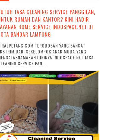
BUTUH JASA CLEANING SERVICE PANGGILAN,
UNTUK RUMAH DAN KANTOR? KINI HADIR
LAYANAN HOME SERVICE INDOSPACE.NET DI
KOTA BANDAR LAMPUNG
VIRALPETANG.COM TEROBOSAN YANG SANGAT
EKSTRIM DARI SEKELOMPOK ANAK MUDA YANG
ENGATASNAMAKAN DIRINYA INDOSPACE.NET JASA
LEANING SERVICE PAN...