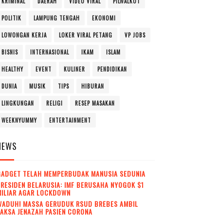
KRIMINAL
DAERAH
VIDEO VIRAL
PILWALKOT
POLITIK
LAMPUNG TENGAH
EKONOMI
LOWONGAN KERJA
LOKER VIRAL PETANG
VP JOBS
BISNIS
INTERNASIONAL
IKAM
ISLAM
HEALTHY
EVENT
KULINER
PENDIDIKAN
DUNIA
MUSIK
TIPS
HIBURAN
LINGKUNGAN
RELIGI
RESEP MASAKAN
WEEKNYUMMY
ENTERTAINMENT
NEWS
GADGET TELAH MEMPERBUDAK MANUSIA SEDUNIA
RESIDEN BELARUSIA: IMF BERUSAHA NYOGOK $1
MILIAR AGAR LOCKDOWN
WADUH! MASSA GERUDUK RSUD BREBES AMBIL
AKSA JENAZAH PASIEN CORONA