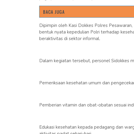
BACA JUGA
Dipimpin oleh Kasi Dokkes Polres Pesawaran, P
bentuk nyata kepedulian Polri terhadap keseh
beraktivitas di sektor informal.
Dalam kegiatan tersebut, personel Sidokkes 
Pemeriksaan kesehatan umum dan pengecekan
Pemberian vitamin dan obat-obatan sesuai ind
Edukasi kesehatan kepada pedagang dan warga
aktivitas padat sehari-hari