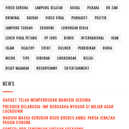
VIRUS CORONA
LAMPUNG SELATAN
SOSIAL
PILKADA
DR ZAM
KRIMINAL
DAERAH
VIDEO VIRAL
PILWALKOT
POLITIK
LAMPUNG TENGAH
EKONOMI
LOWONGAN KERJA
LOKER VIRAL PETANG
VP JOBS
BISNIS
INTERNASIONAL
IKAM
ISLAM
HEALTHY
EVENT
KULINER
PENDIDIKAN
DUNIA
MUSIK
TIPS
HIBURAN
LINGKUNGAN
RELIGI
RESEP MASAKAN
WEEKNYUMMY
ENTERTAINMENT
NEWS
GADGET TELAH MEMPERBUDAK MANUSIA SEDUNIA
PRESIDEN BELARUSIA: IMF BERUSAHA NYOGOK $1 MILIAR AGAR
LOCKDOWN
WADUH! MASSA GERUDUK RSUD BREBES AMBIL PAKSA JENAZAH
PASIEN CORONA
CONEFO: PBB TANDINGAN CIPTAAN SOEKARNO