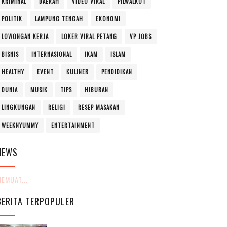
KRIMINAL
DAERAH
VIDEO VIRAL
PILWALKOT
POLITIK
LAMPUNG TENGAH
EKONOMI
LOWONGAN KERJA
LOKER VIRAL PETANG
VP JOBS
BISNIS
INTERNASIONAL
IKAM
ISLAM
HEALTHY
EVENT
KULINER
PENDIDIKAN
DUNIA
MUSIK
TIPS
HIBURAN
LINGKUNGAN
RELIGI
RESEP MASAKAN
WEEKNYUMMY
ENTERTAINMENT
NEWS
EMUAT...
BERITA TERPOPULER