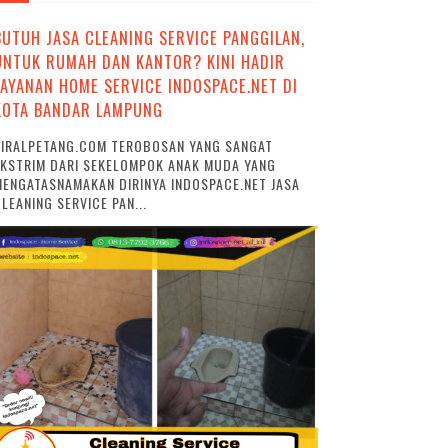
BUTUH JASA CLEANING SERVICE PANGGILAN,
UNTUK RUMAH DAN KANTOR? KINI HADIR
LAYANAN HOME SERVICE INDOSPACE.NET DI
KOTA BANDAR LAMPUNG
VIRALPETANG.COM TEROBOSAN YANG SANGAT
EKSTRIM DARI SEKELOMPOK ANAK MUDA YANG
ENGATASNAMAKAN DIRINYA INDOSPACE.NET JASA
LEANING SERVICE PAN...