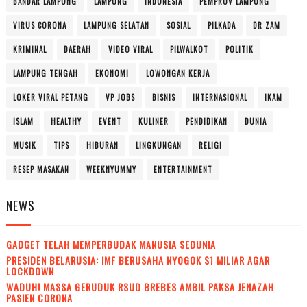
BANDAR LAMPUNG
LAMPUNG
INDONESIA
PEMPROV LAMPUNG
VIRUS CORONA
LAMPUNG SELATAN
SOSIAL
PILKADA
DR ZAM
KRIMINAL
DAERAH
VIDEO VIRAL
PILWALKOT
POLITIK
LAMPUNG TENGAH
EKONOMI
LOWONGAN KERJA
LOKER VIRAL PETANG
VP JOBS
BISNIS
INTERNASIONAL
IKAM
ISLAM
HEALTHY
EVENT
KULINER
PENDIDIKAN
DUNIA
MUSIK
TIPS
HIBURAN
LINGKUNGAN
RELIGI
RESEP MASAKAN
WEEKNYUMMY
ENTERTAINMENT
NEWS
GADGET TELAH MEMPERBUDAK MANUSIA SEDUNIA
PRESIDEN BELARUSIA: IMF BERUSAHA NYOGOK $1 MILIAR AGAR
LOCKDOWN
WADUH! MASSA GERUDUK RSUD BREBES AMBIL PAKSA JENAZAH
PASIEN CORONA