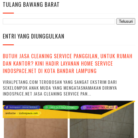
TULANG BAWANG BARAT
ENTRI YANG DIUNGGULKAN
BUTUH JASA CLEANING SERVICE PANGGILAN, UNTUK RUMAH
DAN KANTOR? KINI HADIR LAYANAN HOME SERVICE
INDOSPACE.NET DI KOTA BANDAR LAMPUNG
VIRALPETANG.COM TEROBOSAN YANG SANGAT EKSTRIM DARI
SEKELOMPOK ANAK MUDA YANG MENGATASNAMAKAN DIRINYA
INDOSPACE.NET JASA CLEANING SERVICE PAN...