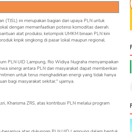
n (TJSL) ini merupakan bagian dari upaya PLN untuk
okal dengan memanfaatkan potensi komoditas daerah.
 bantuan alat produksi, kelompok UMKM binaan PLN kini
oduk kripik singkong di pasar lokal maupun regional.
mum PLN UID Lampung, Rio Widiya Nugraha menyampaikan
ahwa sinergi antara PLN dan masyarakat dapat memberikan
omitmen untuk terus menghadirkan energi yang tidak hanya
juan bagi masyarakat sekitar," ujarnya.
sri, Kharisma ZRS, atas kontribusi PLN melalui program
r-besarnya atas dukungan PLN UID Lampung dalam bentuk