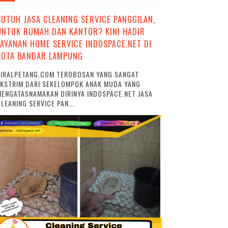
BUTUH JASA CLEANING SERVICE PANGGILAN,
UNTUK RUMAH DAN KANTOR? KINI HADIR
LAYANAN HOME SERVICE INDOSPACE.NET DI
KOTA BANDAR LAMPUNG
VIRALPETANG.COM TEROBOSAN YANG SANGAT
EKSTRIM DARI SEKELOMPOK ANAK MUDA YANG
ENGATASNAMAKAN DIRINYA INDOSPACE.NET JASA
LEANING SERVICE PAN...