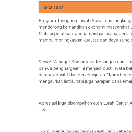
BACA JUGA
Program Tanggung Jawab Sosial dan Lingkunga
mendorong kemandirian ekonomi masyarakat l
Melalui pelatihan, pendampingan usaha, serta
mampu meningkatkan kualitas dan daya saing pr
Senior Manager Komunikasi, Keuangan dan U
bahwa penghargaan ini menjadi bukti nyata b
dampak positif dan berkelanjutan. "Kami berk
mengalirkan listrik, tapi juga harapan dan kema
Apresiasi juga disampaikan oleh Lurah Ganjar A
TJSL.
“Kami mengucapkan terima kasih yang sebesa