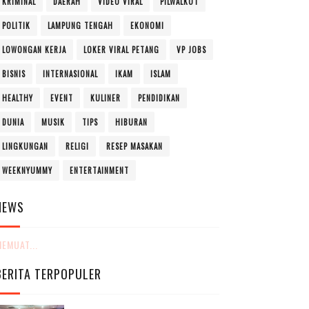
KRIMINAL
DAERAH
VIDEO VIRAL
PILWALKOT
POLITIK
LAMPUNG TENGAH
EKONOMI
LOWONGAN KERJA
LOKER VIRAL PETANG
VP JOBS
BISNIS
INTERNASIONAL
IKAM
ISLAM
HEALTHY
EVENT
KULINER
PENDIDIKAN
DUNIA
MUSIK
TIPS
HIBURAN
LINGKUNGAN
RELIGI
RESEP MASAKAN
WEEKNYUMMY
ENTERTAINMENT
NEWS
EMUAT...
BERITA TERPOPULER