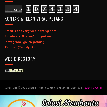
1
0
7
4
3
5
4
KONTAK & IKLAN VIRAL PETANG
Email: redaksi@viralpetang.com
Facebook: fb.com/viralpetang
Instagram: @viralpetang
Twitter: @viralpetang
WEB DIRECTORY
COPYRIGHT © 2020 VIRAL PETANG. ALL RIGHTS RESERVED. CREATED BY
SORATEMPLATES