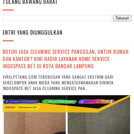
TULANG BAWANG BARAT
ENTRI YANG DIUNGGULKAN
BUTUH JASA CLEANING SERVICE PANGGILAN, UNTUK RUMAH
DAN KANTOR? KINI HADIR LAYANAN HOME SERVICE
INDOSPACE.NET DI KOTA BANDAR LAMPUNG
VIRALPETANG.COM TEROBOSAN YANG SANGAT EKSTRIM DARI
SEKELOMPOK ANAK MUDA YANG MENGATASNAMAKAN DIRINYA
INDOSPACE.NET JASA CLEANING SERVICE PAN...