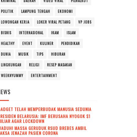
KRIMINAL
DAERAH
VIDEO VIRAL
PILWALKOT
POLITIK
LAMPUNG TENGAH
EKONOMI
LOWONGAN KERJA
LOKER VIRAL PETANG
VP JOBS
BISNIS
INTERNASIONAL
IKAM
ISLAM
HEALTHY
EVENT
KULINER
PENDIDIKAN
DUNIA
MUSIK
TIPS
HIBURAN
LINGKUNGAN
RELIGI
RESEP MASAKAN
WEEKNYUMMY
ENTERTAINMENT
NEWS
GADGET TELAH MEMPERBUDAK MANUSIA SEDUNIA
RESIDEN BELARUSIA: IMF BERUSAHA NYOGOK $1
MILIAR AGAR LOCKDOWN
WADUH! MASSA GERUDUK RSUD BREBES AMBIL
AKSA JENAZAH PASIEN CORONA