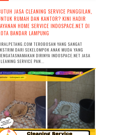
BUTUH JASA CLEANING SERVICE PANGGILAN,
UNTUK RUMAH DAN KANTOR? KINI HADIR
LAYANAN HOME SERVICE INDOSPACE.NET DI
KOTA BANDAR LAMPUNG
VIRALPETANG.COM TEROBOSAN YANG SANGAT
EKSTRIM DARI SEKELOMPOK ANAK MUDA YANG
ENGATASNAMAKAN DIRINYA INDOSPACE.NET JASA
LEANING SERVICE PAN...