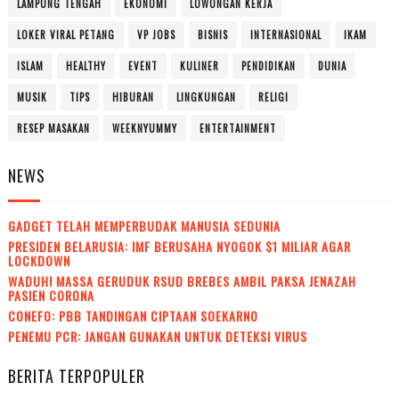
LAMPUNG TENGAH
EKONOMI
LOWONGAN KERJA
LOKER VIRAL PETANG
VP JOBS
BISNIS
INTERNASIONAL
IKAM
ISLAM
HEALTHY
EVENT
KULINER
PENDIDIKAN
DUNIA
MUSIK
TIPS
HIBURAN
LINGKUNGAN
RELIGI
RESEP MASAKAN
WEEKNYUMMY
ENTERTAINMENT
NEWS
GADGET TELAH MEMPERBUDAK MANUSIA SEDUNIA
PRESIDEN BELARUSIA: IMF BERUSAHA NYOGOK $1 MILIAR AGAR
LOCKDOWN
WADUH! MASSA GERUDUK RSUD BREBES AMBIL PAKSA JENAZAH
PASIEN CORONA
CONEFO: PBB TANDINGAN CIPTAAN SOEKARNO
PENEMU PCR: JANGAN GUNAKAN UNTUK DETEKSI VIRUS
BERITA TERPOPULER