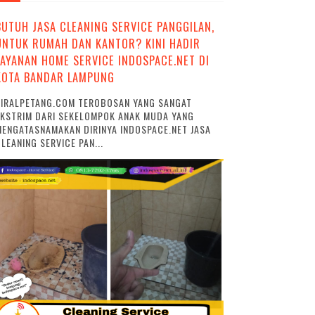
BUTUH JASA CLEANING SERVICE PANGGILAN,
UNTUK RUMAH DAN KANTOR? KINI HADIR
LAYANAN HOME SERVICE INDOSPACE.NET DI
KOTA BANDAR LAMPUNG
VIRALPETANG.COM TEROBOSAN YANG SANGAT
EKSTRIM DARI SEKELOMPOK ANAK MUDA YANG
ENGATASNAMAKAN DIRINYA INDOSPACE.NET JASA
LEANING SERVICE PAN...