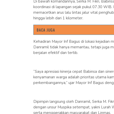
Di bawah komandannya, Serka M. Fikri, Babin
koordinasi di lapangan sejak pukul 07.30 WIB
memacetkan arus lalu lintas jalur vital pen
hingga lebih dari 1 kilometer.
BACA JUGA
Kehadiran Mayor Inf Bagus di lokasi kejadian 
Danramil tidak hanya memantau, tetapi juga 
berjalan efektif dan tertib.
“Saya apresiasi kinerja cepat Babinsa dan sin
kenyamanan warga adalah prioritas utama kami. 
perkembangannya,” ujar Mayor Inf Bagus den
Dipimpin langsung oleh Danramil, Serka M. Fikr
dengan unsur Muspika setempat, yakni Lurah 
serta menggerakkan masyarakat dan Linmas.