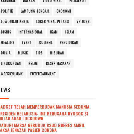
KRIMINAL
DAERAH
VIDEO VIRAL
PILWALKOT
POLITIK
LAMPUNG TENGAH
EKONOMI
LOWONGAN KERJA
LOKER VIRAL PETANG
VP JOBS
BISNIS
INTERNASIONAL
IKAM
ISLAM
HEALTHY
EVENT
KULINER
PENDIDIKAN
DUNIA
MUSIK
TIPS
HIBURAN
LINGKUNGAN
RELIGI
RESEP MASAKAN
WEEKNYUMMY
ENTERTAINMENT
NEWS
GADGET TELAH MEMPERBUDAK MANUSIA SEDUNIA
RESIDEN BELARUSIA: IMF BERUSAHA NYOGOK $1
MILIAR AGAR LOCKDOWN
WADUH! MASSA GERUDUK RSUD BREBES AMBIL
AKSA JENAZAH PASIEN CORONA