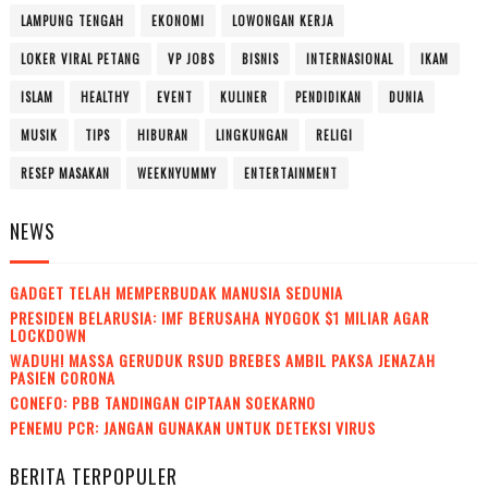
LAMPUNG TENGAH
EKONOMI
LOWONGAN KERJA
LOKER VIRAL PETANG
VP JOBS
BISNIS
INTERNASIONAL
IKAM
ISLAM
HEALTHY
EVENT
KULINER
PENDIDIKAN
DUNIA
MUSIK
TIPS
HIBURAN
LINGKUNGAN
RELIGI
RESEP MASAKAN
WEEKNYUMMY
ENTERTAINMENT
NEWS
GADGET TELAH MEMPERBUDAK MANUSIA SEDUNIA
PRESIDEN BELARUSIA: IMF BERUSAHA NYOGOK $1 MILIAR AGAR
LOCKDOWN
WADUH! MASSA GERUDUK RSUD BREBES AMBIL PAKSA JENAZAH
PASIEN CORONA
CONEFO: PBB TANDINGAN CIPTAAN SOEKARNO
PENEMU PCR: JANGAN GUNAKAN UNTUK DETEKSI VIRUS
BERITA TERPOPULER