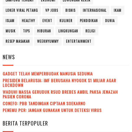
LAMPUNG TENGAH
EKONOMI
LOWONGAN KERJA
LOKER VIRAL PETANG
VP JOBS
BISNIS
INTERNASIONAL
IKAM
ISLAM
HEALTHY
EVENT
KULINER
PENDIDIKAN
DUNIA
MUSIK
TIPS
HIBURAN
LINGKUNGAN
RELIGI
RESEP MASAKAN
WEEKNYUMMY
ENTERTAINMENT
NEWS
GADGET TELAH MEMPERBUDAK MANUSIA SEDUNIA
PRESIDEN BELARUSIA: IMF BERUSAHA NYOGOK $1 MILIAR AGAR
LOCKDOWN
WADUH! MASSA GERUDUK RSUD BREBES AMBIL PAKSA JENAZAH
PASIEN CORONA
CONEFO: PBB TANDINGAN CIPTAAN SOEKARNO
PENEMU PCR: JANGAN GUNAKAN UNTUK DETEKSI VIRUS
BERITA TERPOPULER