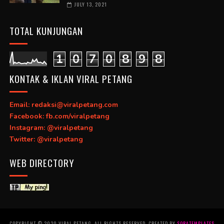
JULY 13, 2021
TOTAL KUNJUNGAN
1
0
7
0
8
9
8
KONTAK & IKLAN VIRAL PETANG
Email: redaksi@viralpetang.com
Facebook: fb.com/viralpetang
Instagram: @viralpetang
Twitter: @viralpetang
WEB DIRECTORY
COPYRIGHT © 2020 VIRAL PETANG. ALL RIGHTS RESERVED. CREATED BY
SORATEMPLATES