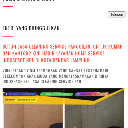
ENTRI YANG DIUNGGULKAN
BUTUH JASA CLEANING SERVICE PANGGILAN, UNTUK RUMAH
DAN KANTOR? KINI HADIR LAYANAN HOME SERVICE
INDOSPACE.NET DI KOTA BANDAR LAMPUNG
VIRALPETANG.COM TEROBOSAN YANG SANGAT EKSTRIM DARI
SEKELOMPOK ANAK MUDA YANG MENGATASNAMAKAN DIRINYA
INDOSPACE.NET JASA CLEANING SERVICE PAN...