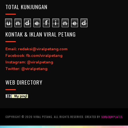
TOTAL KUNJUNGAN
u
n
d
e
f
i
n
e
d
KONTAK & IKLAN VIRAL PETANG
Email: redaksi@viralpetang.com
Facebook: fb.com/viralpetang
Instagram: @viralpetang
Twitter: @viralpetang
WEB DIRECTORY
COPYRIGHT © 2020 VIRAL PETANG. ALL RIGHTS RESERVED. CREATED BY
SORATEMPLATES