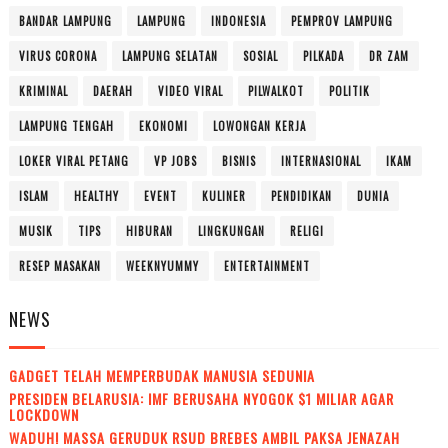
BANDAR LAMPUNG
LAMPUNG
INDONESIA
PEMPROV LAMPUNG
VIRUS CORONA
LAMPUNG SELATAN
SOSIAL
PILKADA
DR ZAM
KRIMINAL
DAERAH
VIDEO VIRAL
PILWALKOT
POLITIK
LAMPUNG TENGAH
EKONOMI
LOWONGAN KERJA
LOKER VIRAL PETANG
VP JOBS
BISNIS
INTERNASIONAL
IKAM
ISLAM
HEALTHY
EVENT
KULINER
PENDIDIKAN
DUNIA
MUSIK
TIPS
HIBURAN
LINGKUNGAN
RELIGI
RESEP MASAKAN
WEEKNYUMMY
ENTERTAINMENT
NEWS
GADGET TELAH MEMPERBUDAK MANUSIA SEDUNIA
PRESIDEN BELARUSIA: IMF BERUSAHA NYOGOK $1 MILIAR AGAR
LOCKDOWN
WADUH! MASSA GERUDUK RSUD BREBES AMBIL PAKSA JENAZAH