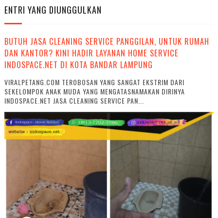
ENTRI YANG DIUNGGULKAN
BUTUH JASA CLEANING SERVICE PANGGILAN, UNTUK RUMAH
DAN KANTOR? KINI HADIR LAYANAN HOME SERVICE
INDOSPACE.NET DI KOTA BANDAR LAMPUNG
VIRALPETANG.COM TEROBOSAN YANG SANGAT EKSTRIM DARI
SEKELOMPOK ANAK MUDA YANG MENGATASNAMAKAN DIRINYA
INDOSPACE.NET JASA CLEANING SERVICE PAN...