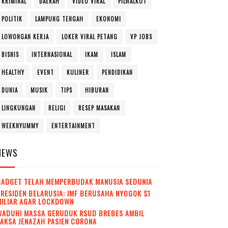
KRIMINAL
DAERAH
VIDEO VIRAL
PILWALKOT
POLITIK
LAMPUNG TENGAH
EKONOMI
LOWONGAN KERJA
LOKER VIRAL PETANG
VP JOBS
BISNIS
INTERNASIONAL
IKAM
ISLAM
HEALTHY
EVENT
KULINER
PENDIDIKAN
DUNIA
MUSIK
TIPS
HIBURAN
LINGKUNGAN
RELIGI
RESEP MASAKAN
WEEKNYUMMY
ENTERTAINMENT
NEWS
GADGET TELAH MEMPERBUDAK MANUSIA SEDUNIA
RESIDEN BELARUSIA: IMF BERUSAHA NYOGOK $1
MILIAR AGAR LOCKDOWN
WADUH! MASSA GERUDUK RSUD BREBES AMBIL
AKSA JENAZAH PASIEN CORONA