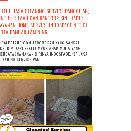
BUTUH JASA CLEANING SERVICE PANGGILAN,
UNTUK RUMAH DAN KANTOR? KINI HADIR
LAYANAN HOME SERVICE INDOSPACE.NET DI
KOTA BANDAR LAMPUNG
VIRALPETANG.COM TEROBOSAN YANG SANGAT
EKSTRIM DARI SEKELOMPOK ANAK MUDA YANG
ENGATASNAMAKAN DIRINYA INDOSPACE.NET JASA
LEANING SERVICE PAN...