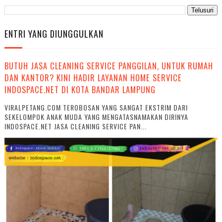
ENTRI YANG DIUNGGULKAN
BUTUH JASA CLEANING SERVICE PANGGILAN, UNTUK RUMAH
DAN KANTOR? KINI HADIR LAYANAN HOME SERVICE
INDOSPACE.NET DI KOTA BANDAR LAMPUNG
VIRALPETANG.COM TEROBOSAN YANG SANGAT EKSTRIM DARI
SEKELOMPOK ANAK MUDA YANG MENGATASNAMAKAN DIRINYA
INDOSPACE.NET JASA CLEANING SERVICE PAN...