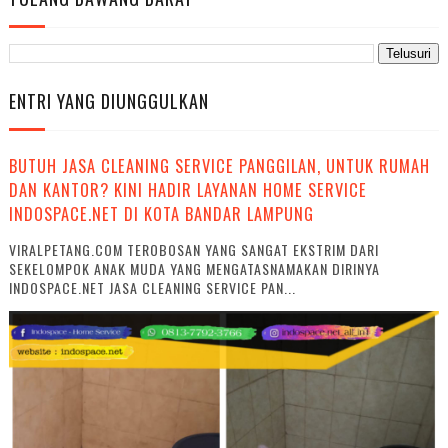
ENTRI YANG DIUNGGULKAN
BUTUH JASA CLEANING SERVICE PANGGILAN, UNTUK RUMAH
DAN KANTOR? KINI HADIR LAYANAN HOME SERVICE
INDOSPACE.NET DI KOTA BANDAR LAMPUNG
VIRALPETANG.COM TEROBOSAN YANG SANGAT EKSTRIM DARI
SEKELOMPOK ANAK MUDA YANG MENGATASNAMAKAN DIRINYA
INDOSPACE.NET JASA CLEANING SERVICE PAN...