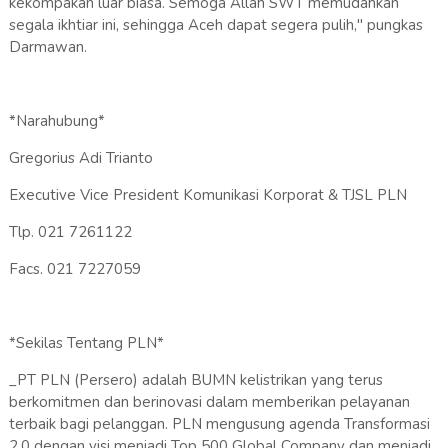
kekompakan luar biasa. Semoga Allah SWT memudahkan
segala ikhtiar ini, sehingga Aceh dapat segera pulih," pungkas
Darmawan.
*Narahubung*
Gregorius Adi Trianto
Executive Vice President Komunikasi Korporat & TJSL PLN
Tlp. 021 7261122
Facs. 021 7227059
*Sekilas Tentang PLN*
_PT PLN (Persero) adalah BUMN kelistrikan yang terus
berkomitmen dan berinovasi dalam memberikan pelayanan
terbaik bagi pelanggan. PLN mengusung agenda Transformasi
2.0 dengan visi menjadi Top 500 Global Company dan menjadi