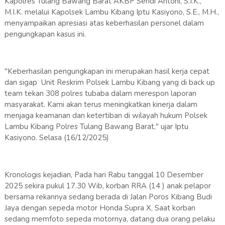
Kapolres Tulang Bawang Barat AKBP Sendi Antoni, S.I.K.,
M.I.K. melalui Kapolsek Lambu Kibang Iptu Kasiyono, S.E., M.H.,
menyampaikan apresiasi atas keberhasilan personel dalam
pengungkapan kasus ini.
"Keberhasilan pengungkapan ini merupakan hasil kerja cepat
dan sigap Unit Reskrim Polsek Lambu Kibang yang di back up
team tekan 308 polres tubaba dalam merespon laporan
masyarakat. Kami akan terus meningkatkan kinerja dalam
menjaga keamanan dan ketertiban di wilayah hukum Polsek
Lambu Kibang Polres Tulang Bawang Barat," ujar Iptu
Kasiyono. Selasa (16/12/2025)
Kronologis kejadian, Pada hari Rabu tanggal 10 Desember
2025 sekira pukul 17.30 Wib, korban RRA (14 ) anak pelapor
bersama rekannya sedang berada di Jalan Poros Kibang Budi
Jaya dengan sepeda motor Honda Supra X, Saat korban
sedang memfoto sepeda motornya, datang dua orang pelaku