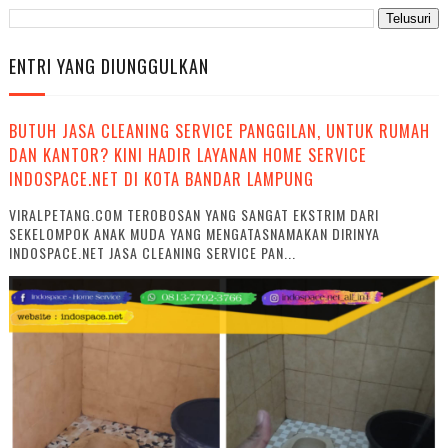
ENTRI YANG DIUNGGULKAN
BUTUH JASA CLEANING SERVICE PANGGILAN, UNTUK RUMAH
DAN KANTOR? KINI HADIR LAYANAN HOME SERVICE
INDOSPACE.NET DI KOTA BANDAR LAMPUNG
VIRALPETANG.COM TEROBOSAN YANG SANGAT EKSTRIM DARI
SEKELOMPOK ANAK MUDA YANG MENGATASNAMAKAN DIRINYA
INDOSPACE.NET JASA CLEANING SERVICE PAN...