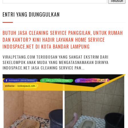
ENTRI YANG DIUNGGULKAN
BUTUH JASA CLEANING SERVICE PANGGILAN, UNTUK RUMAH
DAN KANTOR? KINI HADIR LAYANAN HOME SERVICE
INDOSPACE.NET DI KOTA BANDAR LAMPUNG
VIRALPETANG.COM TEROBOSAN YANG SANGAT EKSTRIM DARI
SEKELOMPOK ANAK MUDA YANG MENGATASNAMAKAN DIRINYA
INDOSPACE.NET JASA CLEANING SERVICE PAN...