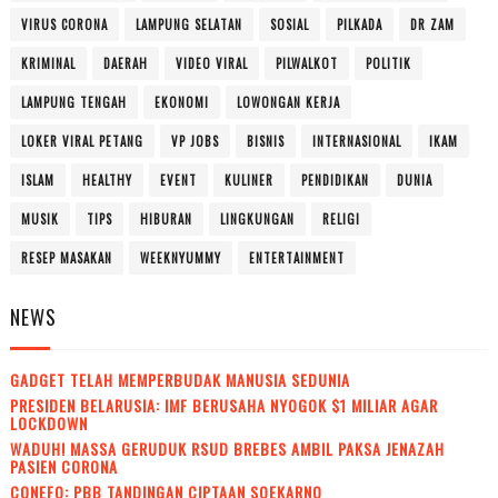
VIRUS CORONA
LAMPUNG SELATAN
SOSIAL
PILKADA
DR ZAM
KRIMINAL
DAERAH
VIDEO VIRAL
PILWALKOT
POLITIK
LAMPUNG TENGAH
EKONOMI
LOWONGAN KERJA
LOKER VIRAL PETANG
VP JOBS
BISNIS
INTERNASIONAL
IKAM
ISLAM
HEALTHY
EVENT
KULINER
PENDIDIKAN
DUNIA
MUSIK
TIPS
HIBURAN
LINGKUNGAN
RELIGI
RESEP MASAKAN
WEEKNYUMMY
ENTERTAINMENT
NEWS
GADGET TELAH MEMPERBUDAK MANUSIA SEDUNIA
PRESIDEN BELARUSIA: IMF BERUSAHA NYOGOK $1 MILIAR AGAR
LOCKDOWN
WADUH! MASSA GERUDUK RSUD BREBES AMBIL PAKSA JENAZAH
PASIEN CORONA
CONEFO: PBB TANDINGAN CIPTAAN SOEKARNO