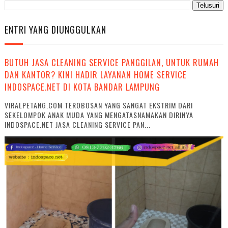
ENTRI YANG DIUNGGULKAN
BUTUH JASA CLEANING SERVICE PANGGILAN, UNTUK RUMAH
DAN KANTOR? KINI HADIR LAYANAN HOME SERVICE
INDOSPACE.NET DI KOTA BANDAR LAMPUNG
VIRALPETANG.COM TEROBOSAN YANG SANGAT EKSTRIM DARI
SEKELOMPOK ANAK MUDA YANG MENGATASNAMAKAN DIRINYA
INDOSPACE.NET JASA CLEANING SERVICE PAN...