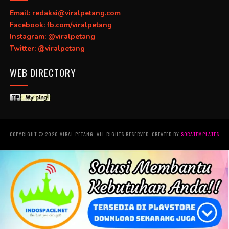
Email: redaksi@viralpetang.com
Facebook: fb.com/viralpetang
Instagram: @viralpetang
Twitter: @viralpetang
WEB DIRECTORY
COPYRIGHT © 2020 VIRAL PETANG. ALL RIGHTS RESERVED. CREATED BY
SORATEMPLATES