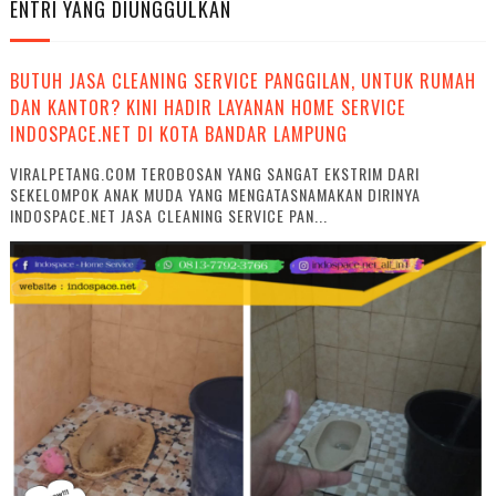
ENTRI YANG DIUNGGULKAN
BUTUH JASA CLEANING SERVICE PANGGILAN, UNTUK RUMAH
DAN KANTOR? KINI HADIR LAYANAN HOME SERVICE
INDOSPACE.NET DI KOTA BANDAR LAMPUNG
VIRALPETANG.COM TEROBOSAN YANG SANGAT EKSTRIM DARI
SEKELOMPOK ANAK MUDA YANG MENGATASNAMAKAN DIRINYA
INDOSPACE.NET JASA CLEANING SERVICE PAN...