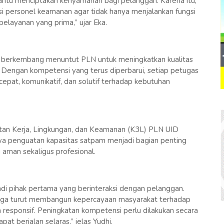
tu menciptakan kenyamanan bagi pelanggan. Karena itu,
 personel keamanan agar tidak hanya menjalankan fungsi
layanan yang prima,” ujar Eka.
s berkembang menuntut PLN untuk meningkatkan kualitas
. Dengan kompetensi yang terus diperbarui, setiap petugas
pat, komunikatif, dan solutif terhadap kebutuhan
tan Kerja, Lingkungan, dan Keamanan (K3L) PLN UID
a penguatan kapasitas satpam menjadi bagian penting
man sekaligus profesional.
adi pihak pertama yang berinteraksi dengan pelanggan.
uga turut membangun kepercayaan masyarakat terhadap
n responsif. Peningkatan kompetensi perlu dilakukan secara
t berjalan selaras,” jelas Yudhi.