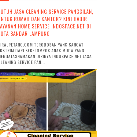
BUTUH JASA CLEANING SERVICE PANGGILAN,
UNTUK RUMAH DAN KANTOR? KINI HADIR
LAYANAN HOME SERVICE INDOSPACE.NET DI
KOTA BANDAR LAMPUNG
VIRALPETANG.COM TEROBOSAN YANG SANGAT
EKSTRIM DARI SEKELOMPOK ANAK MUDA YANG
ENGATASNAMAKAN DIRINYA INDOSPACE.NET JASA
LEANING SERVICE PAN...