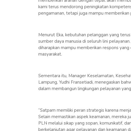
memberikan arahan dengan tepat akan memban
kami terus mendorong peningkatan kompetensi
pengamanan, tetapi juga mampu memberikan pe
Menurut Eka, kebutuhan pelanggan yang teru
sumber daya manusia di seluruh lini pelayanan
diharapkan mampu memberikan respons yang ce
masyarakat.
Sementara itu, Manager Keselamatan, Keseha
Lampung, Yudhi Fransetiadi, menegaskan bahw
dalam membangun lingkungan pelayanan yang a
“Satpam memiliki peran strategis karena menj
Selain memastikan aspek keamanan, mereka j
PLN melalui sikap yang sopan, komunikatif, da
berkelanjutan agar pelayanan dan keamanan dapa