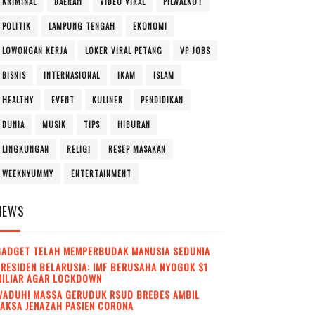
KRIMINAL
DAERAH
VIDEO VIRAL
PILWALKOT
POLITIK
LAMPUNG TENGAH
EKONOMI
LOWONGAN KERJA
LOKER VIRAL PETANG
VP JOBS
BISNIS
INTERNASIONAL
IKAM
ISLAM
HEALTHY
EVENT
KULINER
PENDIDIKAN
DUNIA
MUSIK
TIPS
HIBURAN
LINGKUNGAN
RELIGI
RESEP MASAKAN
WEEKNYUMMY
ENTERTAINMENT
NEWS
GADGET TELAH MEMPERBUDAK MANUSIA SEDUNIA
RESIDEN BELARUSIA: IMF BERUSAHA NYOGOK $1
MILIAR AGAR LOCKDOWN
WADUH! MASSA GERUDUK RSUD BREBES AMBIL
AKSA JENAZAH PASIEN CORONA