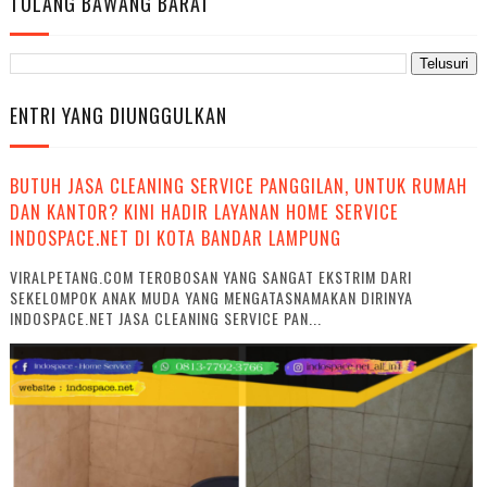
TULANG BAWANG BARAT
ENTRI YANG DIUNGGULKAN
BUTUH JASA CLEANING SERVICE PANGGILAN, UNTUK RUMAH
DAN KANTOR? KINI HADIR LAYANAN HOME SERVICE
INDOSPACE.NET DI KOTA BANDAR LAMPUNG
VIRALPETANG.COM TEROBOSAN YANG SANGAT EKSTRIM DARI
SEKELOMPOK ANAK MUDA YANG MENGATASNAMAKAN DIRINYA
INDOSPACE.NET JASA CLEANING SERVICE PAN...