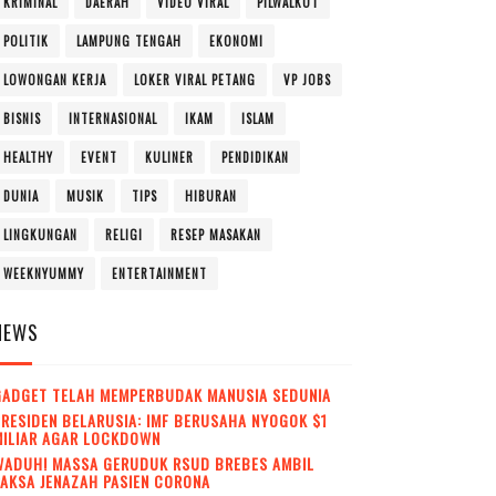
KRIMINAL
DAERAH
VIDEO VIRAL
PILWALKOT
POLITIK
LAMPUNG TENGAH
EKONOMI
LOWONGAN KERJA
LOKER VIRAL PETANG
VP JOBS
BISNIS
INTERNASIONAL
IKAM
ISLAM
HEALTHY
EVENT
KULINER
PENDIDIKAN
DUNIA
MUSIK
TIPS
HIBURAN
LINGKUNGAN
RELIGI
RESEP MASAKAN
WEEKNYUMMY
ENTERTAINMENT
NEWS
GADGET TELAH MEMPERBUDAK MANUSIA SEDUNIA
RESIDEN BELARUSIA: IMF BERUSAHA NYOGOK $1
MILIAR AGAR LOCKDOWN
WADUH! MASSA GERUDUK RSUD BREBES AMBIL
AKSA JENAZAH PASIEN CORONA