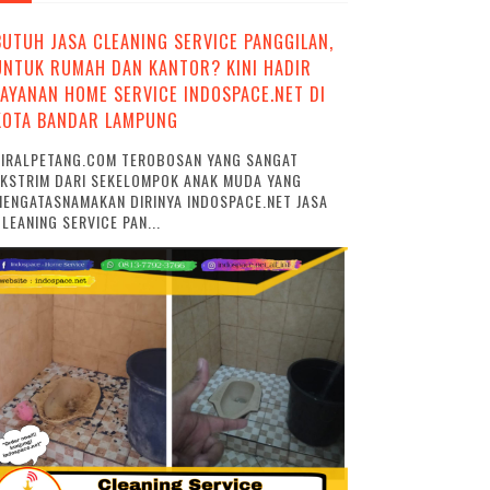
BUTUH JASA CLEANING SERVICE PANGGILAN,
UNTUK RUMAH DAN KANTOR? KINI HADIR
LAYANAN HOME SERVICE INDOSPACE.NET DI
KOTA BANDAR LAMPUNG
VIRALPETANG.COM TEROBOSAN YANG SANGAT
EKSTRIM DARI SEKELOMPOK ANAK MUDA YANG
ENGATASNAMAKAN DIRINYA INDOSPACE.NET JASA
LEANING SERVICE PAN...