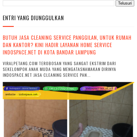
ENTRI YANG DIUNGGULKAN
BUTUH JASA CLEANING SERVICE PANGGILAN, UNTUK RUMAH
DAN KANTOR? KINI HADIR LAYANAN HOME SERVICE
INDOSPACE.NET DI KOTA BANDAR LAMPUNG
VIRALPETANG.COM TEROBOSAN YANG SANGAT EKSTRIM DARI
SEKELOMPOK ANAK MUDA YANG MENGATASNAMAKAN DIRINYA
INDOSPACE.NET JASA CLEANING SERVICE PAN...