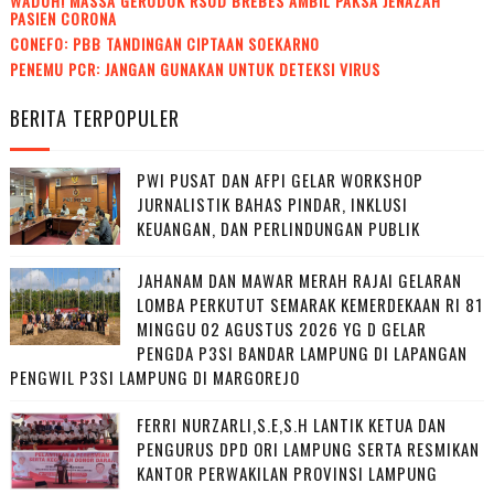
WADUH! MASSA GERUDUK RSUD BREBES AMBIL PAKSA JENAZAH
PASIEN CORONA
CONEFO: PBB TANDINGAN CIPTAAN SOEKARNO
PENEMU PCR: JANGAN GUNAKAN UNTUK DETEKSI VIRUS
BERITA TERPOPULER
PWI PUSAT DAN AFPI GELAR WORKSHOP
JURNALISTIK BAHAS PINDAR, INKLUSI
KEUANGAN, DAN PERLINDUNGAN PUBLIK
JAHANAM DAN MAWAR MERAH RAJAI GELARAN
LOMBA PERKUTUT SEMARAK KEMERDEKAAN RI 81
MINGGU 02 AGUSTUS 2026 YG D GELAR
PENGDA P3SI BANDAR LAMPUNG DI LAPANGAN
PENGWIL P3SI LAMPUNG DI MARGOREJO
FERRI NURZARLI,S.E,S.H LANTIK KETUA DAN
PENGURUS DPD ORI LAMPUNG SERTA RESMIKAN
KANTOR PERWAKILAN PROVINSI LAMPUNG