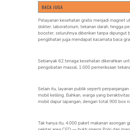
BACA JUGA
Pelayanan kesehatan gratis menjadi magnet uta
dokter, laboratorium, tekanan darah, hingga 
booster, seluruhnya diberikan tanpa dipungut
penglihatan juga mendapat kacamata baca grat
Sebanyak 62 tenaga kesehatan dikerahkan unt
pengobatan massal, 1.000 pemeriksaan tekana
Selain itu, layanan publik seperti perpanjang
mobil keliling. Bahkan, warga yang beraktivitas
mobil dapur lapangan, dengan total 900 box n
Tak hanya itu, 4.000 paket makanan asongan gra
sekitar area CFD — bukti sinergi Polri dan mas