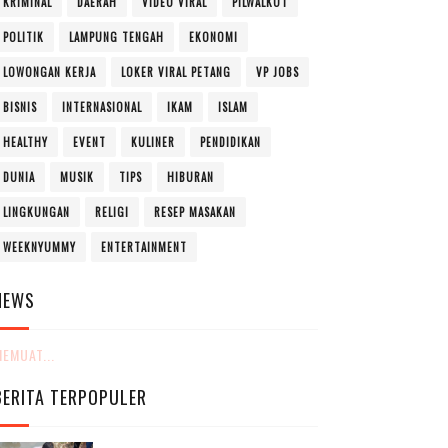
KRIMINAL
DAERAH
VIDEO VIRAL
PILWALKOT
POLITIK
LAMPUNG TENGAH
EKONOMI
LOWONGAN KERJA
LOKER VIRAL PETANG
VP JOBS
BISNIS
INTERNASIONAL
IKAM
ISLAM
HEALTHY
EVENT
KULINER
PENDIDIKAN
DUNIA
MUSIK
TIPS
HIBURAN
LINGKUNGAN
RELIGI
RESEP MASAKAN
WEEKNYUMMY
ENTERTAINMENT
NEWS
EMUAT...
BERITA TERPOPULER