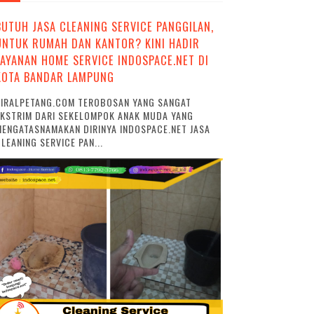
BUTUH JASA CLEANING SERVICE PANGGILAN,
UNTUK RUMAH DAN KANTOR? KINI HADIR
LAYANAN HOME SERVICE INDOSPACE.NET DI
KOTA BANDAR LAMPUNG
VIRALPETANG.COM TEROBOSAN YANG SANGAT
EKSTRIM DARI SEKELOMPOK ANAK MUDA YANG
ENGATASNAMAKAN DIRINYA INDOSPACE.NET JASA
LEANING SERVICE PAN...