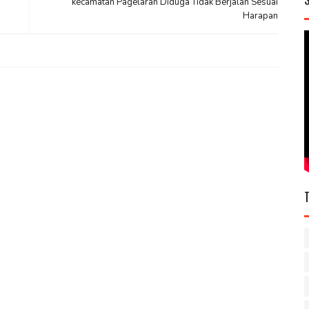
kecamatan Pagelaran Diduga Tidak Berjalan Sesuai
Harapan