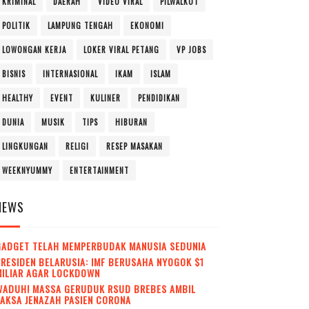
KRIMINAL
DAERAH
VIDEO VIRAL
PILWALKOT
POLITIK
LAMPUNG TENGAH
EKONOMI
LOWONGAN KERJA
LOKER VIRAL PETANG
VP JOBS
BISNIS
INTERNASIONAL
IKAM
ISLAM
HEALTHY
EVENT
KULINER
PENDIDIKAN
DUNIA
MUSIK
TIPS
HIBURAN
LINGKUNGAN
RELIGI
RESEP MASAKAN
WEEKNYUMMY
ENTERTAINMENT
NEWS
GADGET TELAH MEMPERBUDAK MANUSIA SEDUNIA
RESIDEN BELARUSIA: IMF BERUSAHA NYOGOK $1
MILIAR AGAR LOCKDOWN
WADUH! MASSA GERUDUK RSUD BREBES AMBIL
AKSA JENAZAH PASIEN CORONA