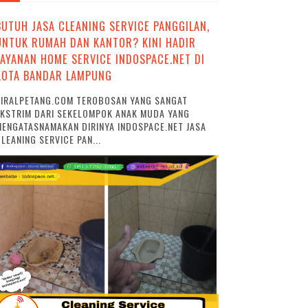
BUTUH JASA CLEANING SERVICE PANGGILAN,
UNTUK RUMAH DAN KANTOR? KINI HADIR
LAYANAN HOME SERVICE INDOSPACE.NET DI
KOTA BANDAR LAMPUNG
VIRALPETANG.COM TEROBOSAN YANG SANGAT
EKSTRIM DARI SEKELOMPOK ANAK MUDA YANG
ENGATASNAMAKAN DIRINYA INDOSPACE.NET JASA
LEANING SERVICE PAN...