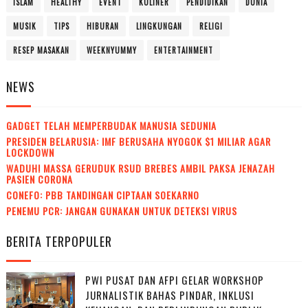
ISLAM
HEALTHY
EVENT
KULINER
PENDIDIKAN
DUNIA
MUSIK
TIPS
HIBURAN
LINGKUNGAN
RELIGI
RESEP MASAKAN
WEEKNYUMMY
ENTERTAINMENT
NEWS
GADGET TELAH MEMPERBUDAK MANUSIA SEDUNIA
PRESIDEN BELARUSIA: IMF BERUSAHA NYOGOK $1 MILIAR AGAR
LOCKDOWN
WADUH! MASSA GERUDUK RSUD BREBES AMBIL PAKSA JENAZAH
PASIEN CORONA
CONEFO: PBB TANDINGAN CIPTAAN SOEKARNO
PENEMU PCR: JANGAN GUNAKAN UNTUK DETEKSI VIRUS
BERITA TERPOPULER
PWI PUSAT DAN AFPI GELAR WORKSHOP
JURNALISTIK BAHAS PINDAR, INKLUSI