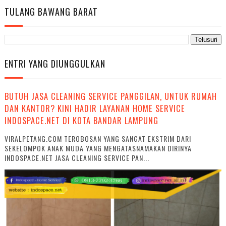
TULANG BAWANG BARAT
ENTRI YANG DIUNGGULKAN
BUTUH JASA CLEANING SERVICE PANGGILAN, UNTUK RUMAH
DAN KANTOR? KINI HADIR LAYANAN HOME SERVICE
INDOSPACE.NET DI KOTA BANDAR LAMPUNG
VIRALPETANG.COM TEROBOSAN YANG SANGAT EKSTRIM DARI
SEKELOMPOK ANAK MUDA YANG MENGATASNAMAKAN DIRINYA
INDOSPACE.NET JASA CLEANING SERVICE PAN...