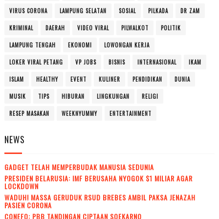
VIRUS CORONA
LAMPUNG SELATAN
SOSIAL
PILKADA
DR ZAM
KRIMINAL
DAERAH
VIDEO VIRAL
PILWALKOT
POLITIK
LAMPUNG TENGAH
EKONOMI
LOWONGAN KERJA
LOKER VIRAL PETANG
VP JOBS
BISNIS
INTERNASIONAL
IKAM
ISLAM
HEALTHY
EVENT
KULINER
PENDIDIKAN
DUNIA
MUSIK
TIPS
HIBURAN
LINGKUNGAN
RELIGI
RESEP MASAKAN
WEEKNYUMMY
ENTERTAINMENT
NEWS
GADGET TELAH MEMPERBUDAK MANUSIA SEDUNIA
PRESIDEN BELARUSIA: IMF BERUSAHA NYOGOK $1 MILIAR AGAR
LOCKDOWN
WADUH! MASSA GERUDUK RSUD BREBES AMBIL PAKSA JENAZAH
PASIEN CORONA
CONEFO: PBB TANDINGAN CIPTAAN SOEKARNO