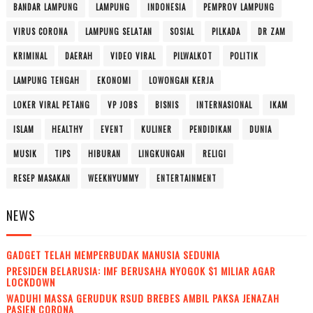
BANDAR LAMPUNG
LAMPUNG
INDONESIA
PEMPROV LAMPUNG
VIRUS CORONA
LAMPUNG SELATAN
SOSIAL
PILKADA
DR ZAM
KRIMINAL
DAERAH
VIDEO VIRAL
PILWALKOT
POLITIK
LAMPUNG TENGAH
EKONOMI
LOWONGAN KERJA
LOKER VIRAL PETANG
VP JOBS
BISNIS
INTERNASIONAL
IKAM
ISLAM
HEALTHY
EVENT
KULINER
PENDIDIKAN
DUNIA
MUSIK
TIPS
HIBURAN
LINGKUNGAN
RELIGI
RESEP MASAKAN
WEEKNYUMMY
ENTERTAINMENT
NEWS
GADGET TELAH MEMPERBUDAK MANUSIA SEDUNIA
PRESIDEN BELARUSIA: IMF BERUSAHA NYOGOK $1 MILIAR AGAR
LOCKDOWN
WADUH! MASSA GERUDUK RSUD BREBES AMBIL PAKSA JENAZAH
PASIEN CORONA