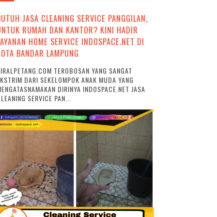
BUTUH JASA CLEANING SERVICE PANGGILAN,
UNTUK RUMAH DAN KANTOR? KINI HADIR
LAYANAN HOME SERVICE INDOSPACE.NET DI
KOTA BANDAR LAMPUNG
VIRALPETANG.COM TEROBOSAN YANG SANGAT
EKSTRIM DARI SEKELOMPOK ANAK MUDA YANG
ENGATASNAMAKAN DIRINYA INDOSPACE.NET JASA
LEANING SERVICE PAN...