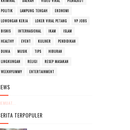
KRIMINAL
DAERAH
VIDEO VIRAL
PILWALKOT
POLITIK
LAMPUNG TENGAH
EKONOMI
LOWONGAN KERJA
LOKER VIRAL PETANG
VP JOBS
BISNIS
INTERNASIONAL
IKAM
ISLAM
HEALTHY
EVENT
KULINER
PENDIDIKAN
DUNIA
MUSIK
TIPS
HIBURAN
LINGKUNGAN
RELIGI
RESEP MASAKAN
WEEKNYUMMY
ENTERTAINMENT
NEWS
EMUAT...
BERITA TERPOPULER