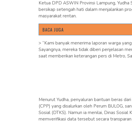
Ketua DPD ASWIN Provinsi Lampung, Yudha Sa
bersikap setengah hati dalam menjalankan pro
masyarakat rentan.
BACA JUGA
> “Kami banyak menerima laporan warga yang ta
Sayangnya, mereka tidak diberi penjelasan men
saat memberikan keterangan pers di Metro, Sa
Menurut Yudha, penyaluran bantuan beras dar
(CPP) yang disalurkan oleh Perum BULOG, san
Sosial (DTKS). Namun ia menilai, Dinas Sosia
memverifikasi data tersebut secara transparan