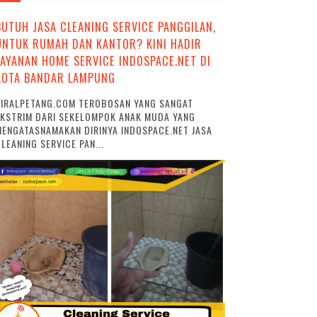
BUTUH JASA CLEANING SERVICE PANGGILAN,
UNTUK RUMAH DAN KANTOR? KINI HADIR
LAYANAN HOME SERVICE INDOSPACE.NET DI
KOTA BANDAR LAMPUNG
VIRALPETANG.COM TEROBOSAN YANG SANGAT
EKSTRIM DARI SEKELOMPOK ANAK MUDA YANG
ENGATASNAMAKAN DIRINYA INDOSPACE.NET JASA
LEANING SERVICE PAN...