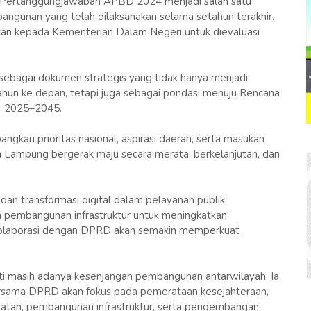
Pertanggungjawaban APBD 2024 menjadi salah satu
ngunan yang telah dilaksanakan selama setahun terakhir.
kan kepada Kementerian Dalam Negeri untuk dievaluasi
ebagai dokumen strategis yang tidak hanya menjadi
un ke depan, tetapi juga sebagai pondasi menuju Rencana
) 2025–2045.
kan prioritas nasional, aspirasi daerah, serta masukan
n Lampung bergerak maju secara merata, berkelanjutan, dan
an transformasi digital dalam pelayanan publik,
 pembangunan infrastruktur untuk meningkatkan
 kolaborasi dengan DPRD akan semakin memperkuat
ti masih adanya kesenjangan pembangunan antarwilayah. Ia
ama DPRD akan fokus pada pemerataan kesejahteraan,
ehatan, pembangunan infrastruktur, serta pengembangan