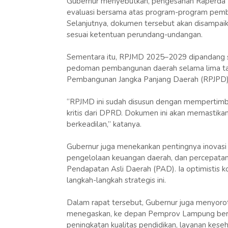
Gubernur menyebutkan, pengesahan Raperda 
evaluasi bersama atas program-program pemba
Selanjutnya, dokumen tersebut akan disampai
sesuai ketentuan perundang-undangan.
Sementara itu, RPJMD 2025–2029 dipandang s
pedoman pembangunan daerah selama lima tah
Pembangunan Jangka Panjang Daerah (RPJPD
“RPJMD ini sudah disusun dengan mempertimbang
kritis dari DPRD. Dokumen ini akan memastika
berkeadilan,” katanya.
Gubernur juga menekankan pentingnya inovasi d
pengelolaan keuangan daerah, dan percepatan
Pendapatan Asli Daerah (PAD). Ia optimistis
langkah-langkah strategis ini.
Dalam rapat tersebut, Gubernur juga menyoro
menegaskan, ke depan Pemprov Lampung bers
peningkatan kualitas pendidikan, layanan kes