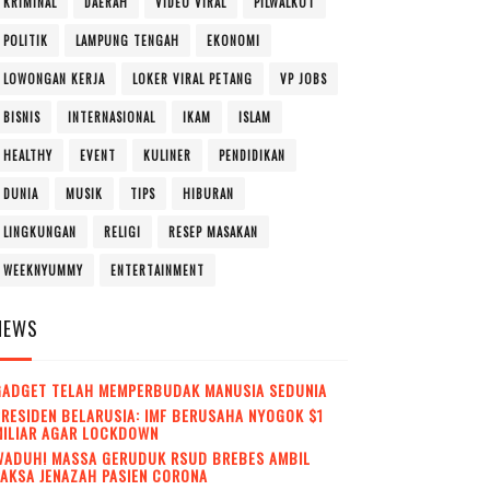
KRIMINAL
DAERAH
VIDEO VIRAL
PILWALKOT
POLITIK
LAMPUNG TENGAH
EKONOMI
LOWONGAN KERJA
LOKER VIRAL PETANG
VP JOBS
BISNIS
INTERNASIONAL
IKAM
ISLAM
HEALTHY
EVENT
KULINER
PENDIDIKAN
DUNIA
MUSIK
TIPS
HIBURAN
LINGKUNGAN
RELIGI
RESEP MASAKAN
WEEKNYUMMY
ENTERTAINMENT
NEWS
GADGET TELAH MEMPERBUDAK MANUSIA SEDUNIA
RESIDEN BELARUSIA: IMF BERUSAHA NYOGOK $1
MILIAR AGAR LOCKDOWN
WADUH! MASSA GERUDUK RSUD BREBES AMBIL
AKSA JENAZAH PASIEN CORONA