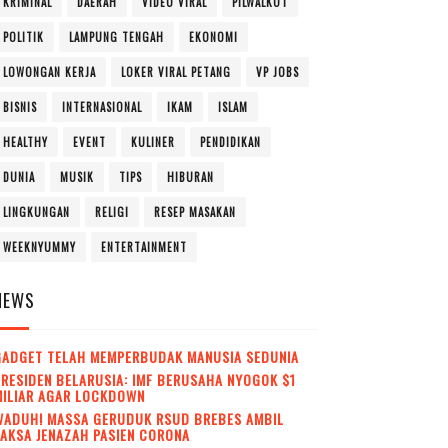
KRIMINAL
DAERAH
VIDEO VIRAL
PILWALKOT
POLITIK
LAMPUNG TENGAH
EKONOMI
LOWONGAN KERJA
LOKER VIRAL PETANG
VP JOBS
BISNIS
INTERNASIONAL
IKAM
ISLAM
HEALTHY
EVENT
KULINER
PENDIDIKAN
DUNIA
MUSIK
TIPS
HIBURAN
LINGKUNGAN
RELIGI
RESEP MASAKAN
WEEKNYUMMY
ENTERTAINMENT
NEWS
GADGET TELAH MEMPERBUDAK MANUSIA SEDUNIA
RESIDEN BELARUSIA: IMF BERUSAHA NYOGOK $1
MILIAR AGAR LOCKDOWN
WADUH! MASSA GERUDUK RSUD BREBES AMBIL
AKSA JENAZAH PASIEN CORONA