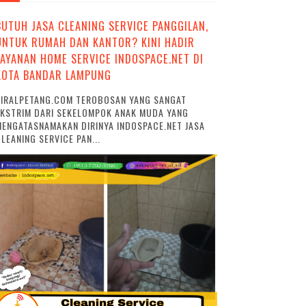
BUTUH JASA CLEANING SERVICE PANGGILAN,
UNTUK RUMAH DAN KANTOR? KINI HADIR
LAYANAN HOME SERVICE INDOSPACE.NET DI
KOTA BANDAR LAMPUNG
VIRALPETANG.COM TEROBOSAN YANG SANGAT
EKSTRIM DARI SEKELOMPOK ANAK MUDA YANG
ENGATASNAMAKAN DIRINYA INDOSPACE.NET JASA
LEANING SERVICE PAN...