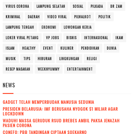
VIRUS CORONA
LAMPUNG SELATAN
SOSIAL
PILKADA
DR ZAM
KRIMINAL
DAERAH
VIDEO VIRAL
PILWALKOT
POLITIK
LAMPUNG TENGAH
EKONOMI
LOWONGAN KERJA
LOKER VIRAL PETANG
VP JOBS
BISNIS
INTERNASIONAL
IKAM
ISLAM
HEALTHY
EVENT
KULINER
PENDIDIKAN
DUNIA
MUSIK
TIPS
HIBURAN
LINGKUNGAN
RELIGI
RESEP MASAKAN
WEEKNYUMMY
ENTERTAINMENT
NEWS
GADGET TELAH MEMPERBUDAK MANUSIA SEDUNIA
PRESIDEN BELARUSIA: IMF BERUSAHA NYOGOK $1 MILIAR AGAR
LOCKDOWN
WADUH! MASSA GERUDUK RSUD BREBES AMBIL PAKSA JENAZAH
PASIEN CORONA
CONEFO: PBB TANDINGAN CIPTAAN SOEKARNO